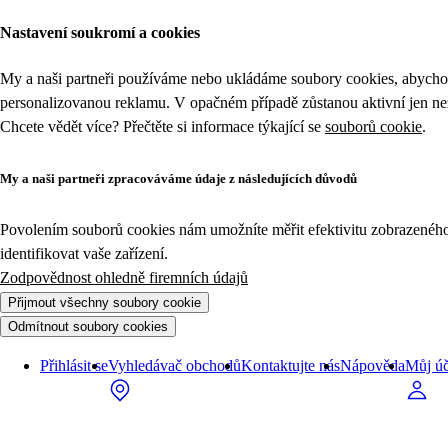
Nastavení soukromí a cookies
My a naši partneři používáme nebo ukládáme soubory cookies, abychom
personalizovanou reklamu. V opačném případě zůstanou aktivní jen n
Chcete vědět více? Přečtěte si informace týkající se
souborů cookie
.
My a naši partneři zpracováváme údaje z následujících důvodů
Povolením souborů cookies nám umožníte měřit efektivitu zobrazeného o
identifikovat vaše zařízení.
Zodpovědnost ohledně firemních údajů
Přijmout všechny soubory cookie
Odmítnout soubory cookies
Přihlásit se
Vyhledávač obchodů
Kontaktujte nás
Nápověda
Můj úč