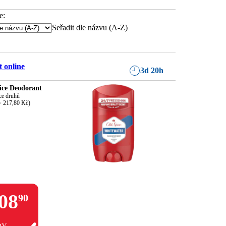
e:
Seřadit dle názvu (A-Z)
 online
3d 20h
ice Deodorant
ce druhů

= 217,80 Kč)
08
90