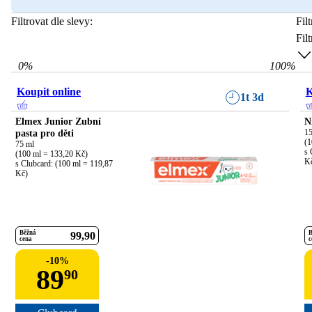
Filtrovat dle slevy:
Fil
Fil
0
%
100
%
Koupit online
K
1t 3d
Elmex Junior Zubní
N
pasta pro děti
15
(1
75 ml

s 
(100 ml = 133,20 Kč)

K
s Clubcard: (100 ml = 119,87 
Kč)
Běžná
B
99
90
cena
c
-
10
%
89
90