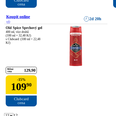
Clubcard

cena
Koupit online
2d 20h
Old Spice Sprchový gel
400 ml, více druhů

(100 ml = 32,48 Kč)

s Clubcard: (100 ml = 22,48 
Kč)
Běžná
129
90
cena
-
15
%
109
90
Clubcard

cena
12