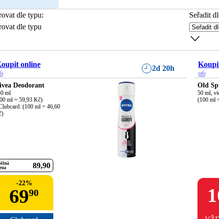
trovat dle typu
:
Seřadit dl
trovat dle typu
oupit online
Koupit
2d 20h
ivea Deodorant
Old Sp
0 ml

50 ml, ví
00 ml = 59,93 Kč)

(100 ml 
Clubcard: (100 ml = 46,60 
č)
ěžná
89
90
ena
-
22
%
1
69
90